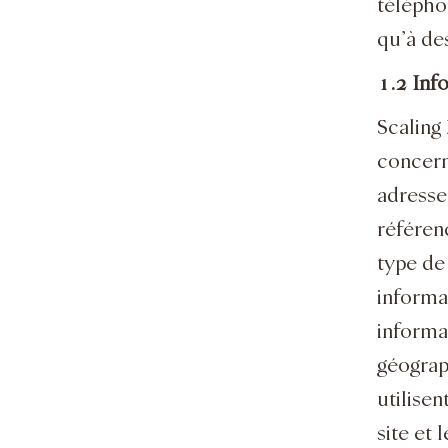
télépho
qu’à des
1.2 Inf
Scaling
concerna
adresse
référenc
type de 
informa
informat
géograph
utilisen
site et 