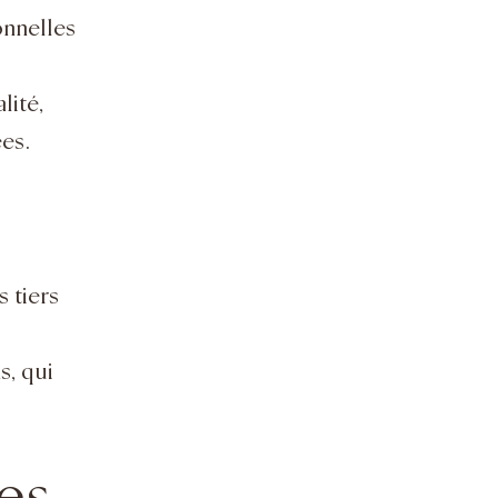
onnelles
lité,
ées.
 tiers
s, qui