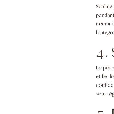
Scaling
pendant
demandés
l’intégr
4. 
Le prés
et les 
confiden
sont rég