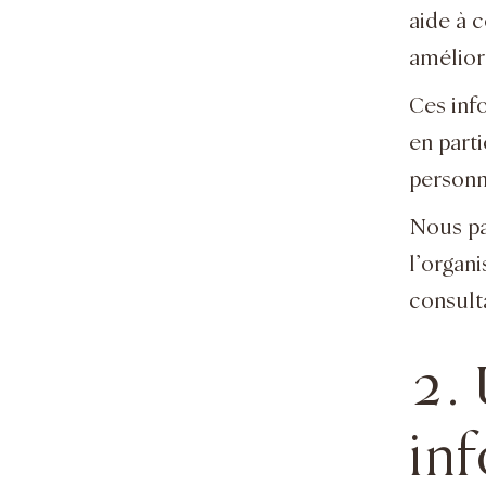
aide à 
améliore
Ces inf
en part
personn
Nous pa
l’organ
consult
2. 
in