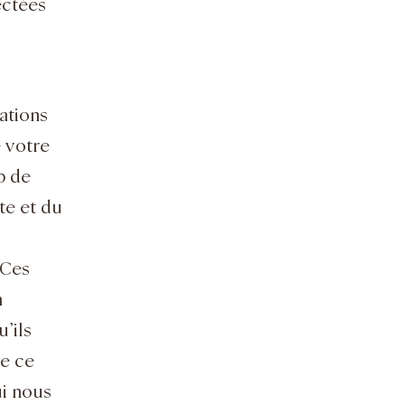
ectées
ations
e votre
b de
ite et du
 Ces
n
’ils
de ce
ui nous