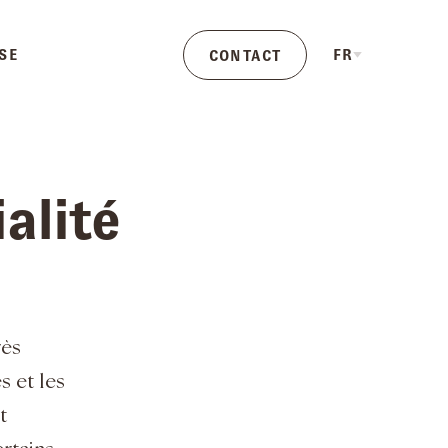
SE
FR
CONTACT
alité
rès
s et les
t