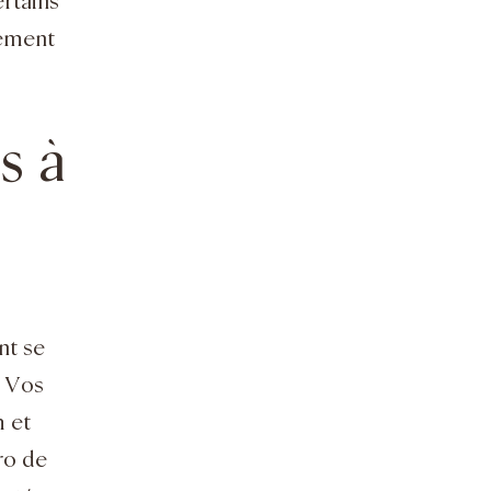
ertains
mément
s à
nt se
. Vos
 et
ro de