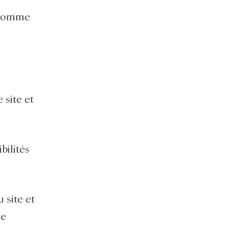
s comme
 site et
bilités
 site et
de