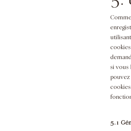
5. 
Comme e
enregist
utilisa
cookies.
demandé
si vous 
pouvez 
cookies,
fonction
5.1 Gén