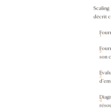
Scaling
décrit c
Fourn
Fourn
son 
Évalu
d’emp
Diagn
résou