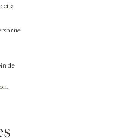
 et à
ersonne
in de
on.
es