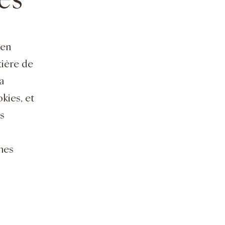
ies
 en
tière de
a
kies, et
us
ines