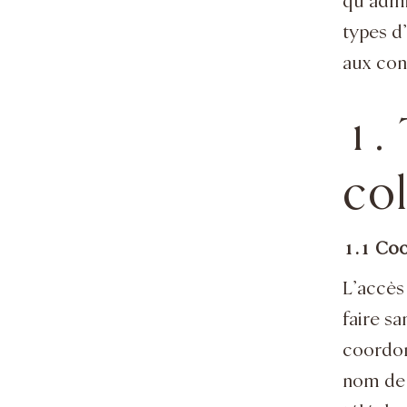
qu’admin
types d
aux con
1.
col
1.1 Coo
L’accès 
faire s
coordon
nom de 