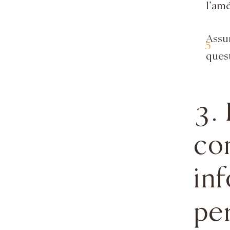
l’amé
Assu
quest
3.
co
in
pe