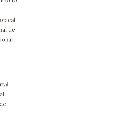
sarrollo
opical
nal de
cional
rtal
el
 de