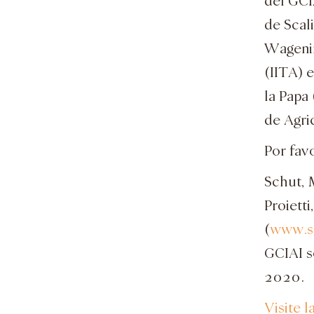
del GCI
de Scal
Wagenin
(IITA) 
la Papa 
de Agri
Por fav
Schut, M
Proiett
(
www.sc
GCIAI s
2020.
Visite 