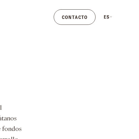
E
ES
CONTACTO
l
átanos
e fondos