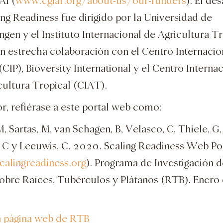
AI (
www.cgiar.org/about-us/our-funders
). El de
ing Readiness fue dirigido por la Universidad de
gen y el Instituto Internacional de Agricultura Tr
en estrecha colaboración con el Centro Internacio
(CIP), Bioversity International y el Centro Interna
cultura Tropical (CIAT).
or, refiérase a este portal web como:
, Sartas, M, van Schagen, B, Velasco, C, Thiele, G,
i, C y Leeuwis, C. 2020. Scaling Readiness Web Po
alingreadiness.org
). Programa de Investigación d
obre Raíces, Tubérculos y Plátanos (RTB). Enero
la página web de RTB